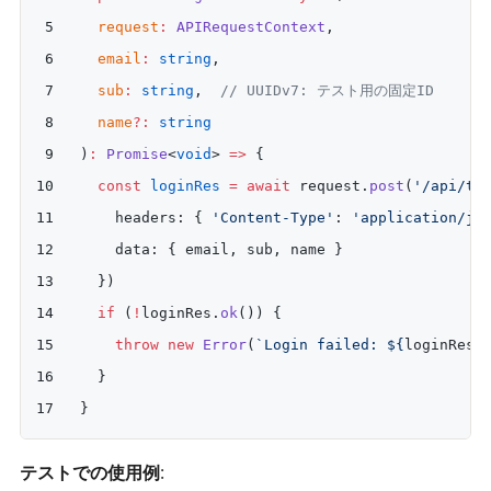
  request
:
 APIRequestContext
, 
  email
:
 string
, 
  sub
:
 string
,  
// UUIDv7: テスト用の固定ID
  name
?:
 string
)
:
 Promise
<
void
> 
=>
 {
  const
 loginRes
 =
 await
 request.
post
(
'/api/te
    headers: { 
'Content-Type'
: 
'application/js
    data: { email, sub, name }
  })
  if
 (
!
loginRes.
ok
()) {
    throw
 new
 Error
(
`Login failed: ${
loginRes
.
  }
}
テストでの使用例
: