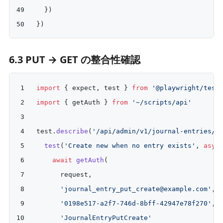
  })
})
6.3 PUT → GET の整合性確認
import
 { expect, test } 
from
 '@playwright/test
import
 { getAuth } 
from
 '~/scripts/api'
test.
describe
(
'/api/admin/v1/journal-entries/{
  test
(
'Create new when no entry exists'
, 
asyn
    await
 getAuth
(
      request,
      'journal_entry_put_create@example.com'
,
      '0198e517-a2f7-746d-8bff-42947e78f270'
,
      'JournalEntryPutCreate'