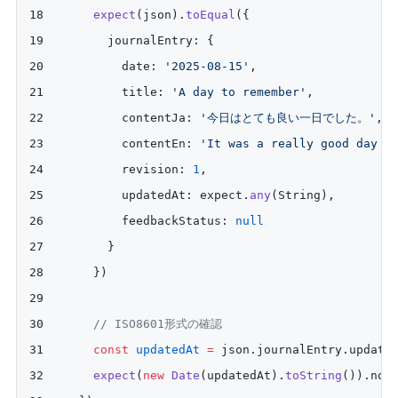
    expect
(json).
toEqual
({
      journalEntry: {
        date: 
'2025-08-15'
,
        title: 
'A day to remember'
,
        contentJa: 
'今日はとても良い一日でした。'
,
        contentEn: 
'It was a really good day t
        revision: 
1
,
        updatedAt: expect.
any
(String),
        feedbackStatus: 
null
      }
    })
    // ISO8601形式の確認
    const
 updatedAt
 =
 json.journalEntry.update
    expect
(
new
 Date
(updatedAt).
toString
()).not