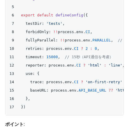
export
 default
 defineConfig
({
  testDir: 
'tests'
,
  forbidOnly: 
!!
process.env.
CI
,
  fullyParallel: 
!!
process.env.
PARALLEL
,  
// 
  retries: process.env.
CI
 ?
 2
 :
 0
,
  timeout: 
15000
,  
// 15秒（API通信を考慮）
  reporter: process.env.
CI
 ?
 'html'
 :
 'line'
,
  use: {
    trace: process.env.
CI
 ?
 'on-first-retry'
 :
    baseURL: process.env.
API_BASE_URL
 ??
 'http
  },
})
ポイント
: