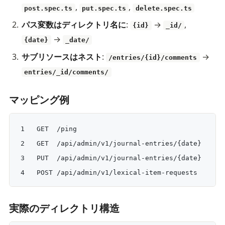
,
,
post.spec.ts
put.spec.ts
delete.spec.ts
パス変数はディレクトリ名に
:
→
,
{id}
_id/
→
{date}
_date/
サブリソースはネスト
:
→
/entries/{id}/comments
entries/_id/comments/
マッピング例
GET  /ping                                    
GET  /api/admin/v1/journal-entries/{date}    →
PUT  /api/admin/v1/journal-entries/{date}    →
POST /api/admin/v1/lexical-item-requests     →
実際のディレクトリ構造