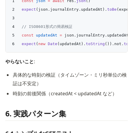
const
 json
 =
 await
 res.
json
()
expect
(json.journalEntry.updatedAt).
toBe
(expec
// ISO8601形式の簡易検証
const
 updatedAt
 =
 json.journalEntry.updatedAt 
expect
(
new
 Date
(updatedAt).
toString
()).not.
toB
やらないこと
:
具体的な時刻の検証（タイムゾーン・ミリ秒単位の検
証は不安定）
時刻の前後関係（createdAt < updatedAt など）
6. 実践パターン集