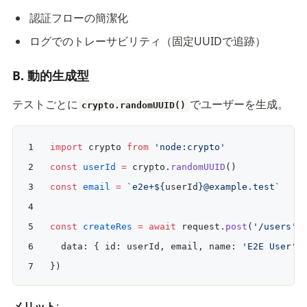
認証フローの簡潔化
ログでのトレーサビリティ（固定UUIDで追跡）
B. 動的生成型
テストごとに
でユーザーを生成。
crypto.randomUUID()
import
 crypto 
from
 'node:crypto'
const
 userId
 =
 crypto.
randomUUID
()
const
 email
 =
 `e2e+${
userId
}@example.test`
const
 createRes
 =
 await
 request.
post
(
'/users'
,
  data: { id: userId, email, name: 
'E2E User'
 
})
メリット
: