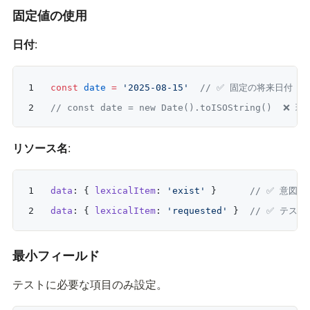
固定値の使用
日付
:
const
 date
 =
 '2025-08-15'
  // ✅ 固定の将来日付
// const date = new Date().toISOString()  ❌
リソース名
:
data
: { 
lexicalItem
: 
'exist'
 }      
// ✅ 意図が
data
: { 
lexicalItem
: 
'requested'
 }  
// ✅ テス
最小フィールド
テストに必要な項目のみ設定。