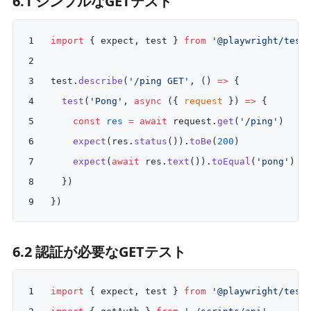
6.1 シンプルなGETテスト
import
 { expect, test } 
from
 '@playwright/test
test.
describe
(
'/ping GET'
, () 
=>
 {
  test
(
'Pong'
, 
async
 ({ 
request
 }) 
=>
 {
    const
 res
 =
 await
 request.
get
(
'/ping'
)
    expect
(res.
status
()).
toBe
(
200
)
    expect
(
await
 res.
text
()).
toEqual
(
'pong'
)
  })
})
6.2 認証が必要なGETテスト
import
 { expect, test } 
from
 '@playwright/test