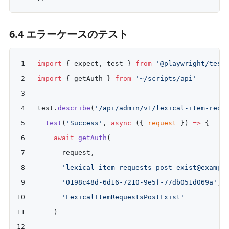
6.4 エラーケースのテスト
import
 { expect, test } 
from
 '@playwright/test
import
 { getAuth } 
from
 '~/scripts/api'
test.
describe
(
'/api/admin/v1/lexical-item-requ
  test
(
'Success'
, 
async
 ({ 
request
 }) 
=>
 {
    await
 getAuth
(
      request,
      'lexical_item_requests_post_exist@exampl
      '0198c48d-6d16-7210-9e5f-77db051d069a'
,
      'LexicalItemRequestsPostExist'
    )