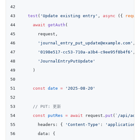
  test
(
'Update existing entry'
, 
async
 ({ 
reque
    await
 getAuth
(
      request,
      'journal_entry_put_update@example.com'
,
      '0198e517-cc53-710a-a3b4-c9ee95f8b4f6'
,
      'JournalEntryPutUpdate'
    )
    const
 date
 =
 '2025-08-20'
    // PUT: 更新
    const
 putRes
 =
 await
 request.
put
(
`/api/adm
      headers: { 
'Content-Type'
: 
'application/
      data: {