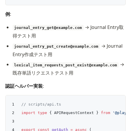
例
:
→ Journal Entry取
journal_entry_get@example.com
得テスト用
→ Journal
journal_entry_put_create@example.com
Entry作成テスト用
→
lexical_item_requests_post_exist@example.com
既存単語リクエストテスト用
認証ヘルパー実装
:
// scripts/api.ts
import
 type
 { APIRequestContext } 
from
 '@playw
export
 const
 getAuth
 =
 async
 (