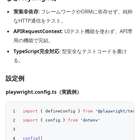
実装非依存
: フレームワークやORMに依存せず、純粋
なHTTP通信をテスト。
APIRequestContext
: UIテスト機能を使わず、API専
用の機能で完結。
TypeScript完全対応
: 型安全なテストコードを書け
る。
設定例
playwright.config.ts（実践例）
import
 { defineConfig } 
from
 '@playwright/test
import
 { config } 
from
 'dotenv'
config
()