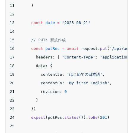
    )
    const
 date
 =
 '2025-08-21'
    // PUT: 新規作成
    const
 putRes
 =
 await
 request.
put
(
`/api/adm
      headers: { 
'Content-Type'
: 
'application/
      data: {
        contentJa: 
'はじめての日本語'
,
        contentEn: 
'My first English'
,
        revision: 
0
      }
    })
    expect
(putRes.
status
()).
toBe
(
201
)