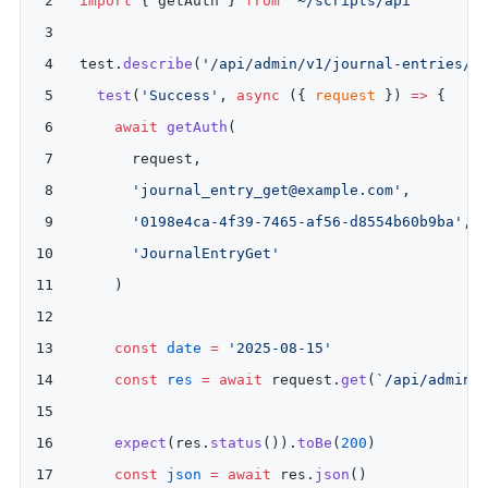
import
 { getAuth } 
from
 '~/scripts/api'
test.
describe
(
'/api/admin/v1/journal-entries/{
  test
(
'Success'
, 
async
 ({ 
request
 }) 
=>
 {
    await
 getAuth
(
      request, 
      'journal_entry_get@example.com'
, 
      '0198e4ca-4f39-7465-af56-d8554b60b9ba'
, 
      'JournalEntryGet'
    )
    const
 date
 =
 '2025-08-15'
    const
 res
 =
 await
 request.
get
(
`/api/admin/
    expect
(res.
status
()).
toBe
(
200
)
    const
 json
 =
 await
 res.
json
()