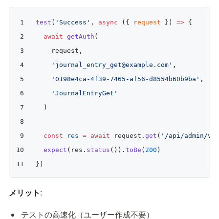
test
(
'Success'
, 
async
 ({ 
request
 }) 
=>
 {
  await
 getAuth
(
    request,
    'journal_entry_get@example.com'
,
    '0198e4ca-4f39-7465-af56-d8554b60b9ba'
,
    'JournalEntryGet'
  )
  const
 res
 =
 await
 request.
get
(
'/api/admin/v1
  expect
(res.
status
()).
toBe
(
200
)
})
メリット
:
テストの高速化（ユーザー作成不要）