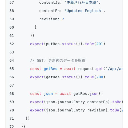
        contentJa: 
'更新された日本語'
,
        contentEn: 
'Updated English'
,
        revision: 
2
      }
    })
    expect
(putRes.
status
()).
toBe
(
201
)
    // GET: 更新後のデータを取得
    const
 getRes
 =
 await
 request.
get
(
`/api/adm
    expect
(getRes.
status
()).
toBe
(
200
)
    const
 json
 =
 await
 getRes.
json
()
    expect
(json.journalEntry.contentEn).
toBe
(
'
    expect
(json.journalEntry.revision).
toBe
(
2
)
  })
})