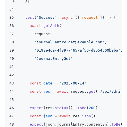
  })
  test
(
'Success'
, 
async
 ({ 
request
 }) 
=>
 {
    await
 getAuth
(
      request, 
      'journal_entry_get@example.com'
, 
      '0198e4ca-4f39-7465-af56-d8554b60b9ba'
, 
      'JournalEntryGet'
    )
    const
 date
 =
 '2025-08-14'
    const
 res
 =
 await
 request.
get
(
`/api/admin/
    expect
(res.
status
()).
toBe
(
200
)
    const
 json
 =
 await
 res.
json
()
    expect
(json.journalEntry.contentEn).
toBe
(
'