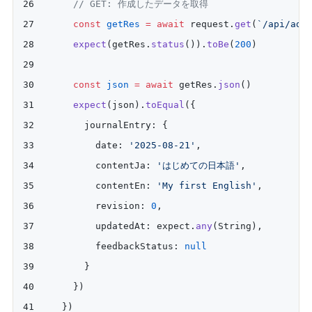
    // GET: 作成したデータを取得
    const
 getRes
 =
 await
 request.
get
(
`/api/adm
    expect
(getRes.
status
()).
toBe
(
200
)
    const
 json
 =
 await
 getRes.
json
()
    expect
(json).
toEqual
({
      journalEntry: {
        date: 
'2025-08-21'
,
        contentJa: 
'はじめての日本語'
,
        contentEn: 
'My first English'
,
        revision: 
0
,
        updatedAt: expect.
any
(String),
        feedbackStatus: 
null
      }
    })
  })